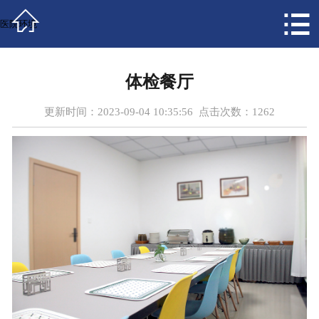



首页
医院环境
医院概况
体检餐厅
科室导航
更新时间：2023-09-04 10:35:56 点击次数：
1262
新闻中心
医师团队
患者服务
医保指南
医院党建
视频专区