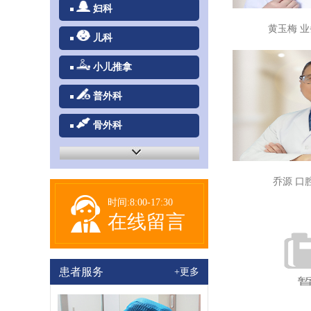
妇科
黄玉梅 
儿科
小儿推拿
普外科
骨外科
泌尿外科/碎石
乔源 口
疼痛康复科
时间:8:00-17:30
放射科
在线留言
超声/心电图
患者服务
检验/病理科
+更多
急诊科