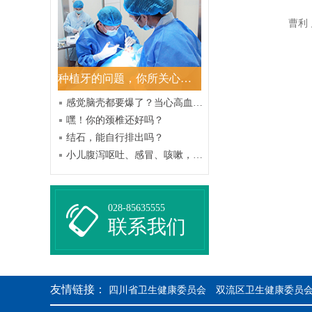
特殊门诊
曹利
消化内镜
肛肠科
种植牙的问题，你所关心的都在这里
感觉脑壳都要爆了？当心高血压哦
耳鼻咽喉科
嘿！你的颈椎还好吗？
中医科
结石，能自行排出吗？
小儿腹泻呕吐、感冒、咳嗽，中西结合效果好
微创手术/ICU
028-85635555
联系我们
友情链接：
四川省卫生健康委员会
双流区卫生健康委员