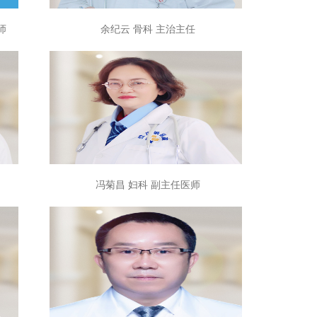
师
余纪云 骨科 主治主任
冯菊昌 妇科 副主任医师